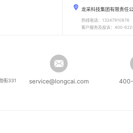
龙采科技集团有限责任
热线电话：13247910876
客户服务及投诉：400-622-
地址：
南昌市红谷滩区万达B3
网址：
http://www.longcai
龙采科技集团有限责任
街331
service@longcai.com
400-
热线电话：18750509528
客户服务及投诉：400-622-
地址：
泉州市丰泽区领SHO
网址：
http://www.longca
龙采科技集团有限责任