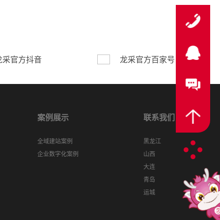
400-622-8811
8811（转2）
齐鲁软件园A座
0531.com
联系客服
龙采官方抖音
龙采官方百家号
扫码关注龙采科技
扫码关注龙采科技
官方抖音，了解更
百家号，了解更多
联系客服
多企业资讯！
龙采
公司（武汉）
案例展示
联系我们
8811（转2）
街道中山路456号安腾国
全域建站案例
黑龙江
企业数字化案例
山西
027.com
大连
青岛
运城
公司（南京）
Hi，我是你的客服龙龙，有需要随时找我哦~