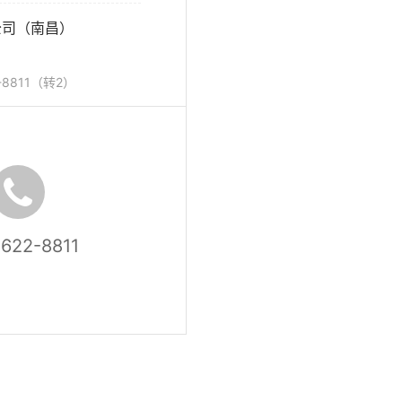
公司（南昌）
8811（转2）
-705室
0791.com
公司（泉州）
622-8811
8811（转2）
W天地G座406
i0595.com
公司（山东）