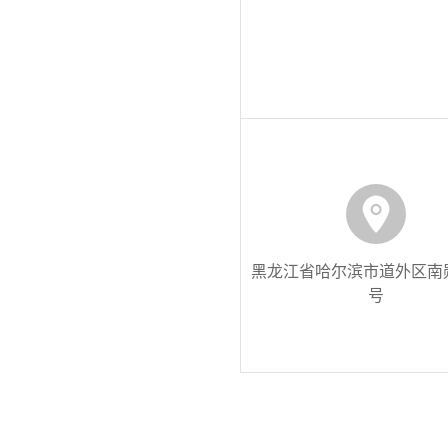
黑龙江省哈尔滨市道外区南勋
号