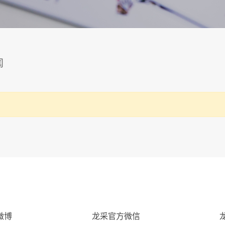
闻
微博
龙采官方微信
注龙采科技
扫码关注龙采科技