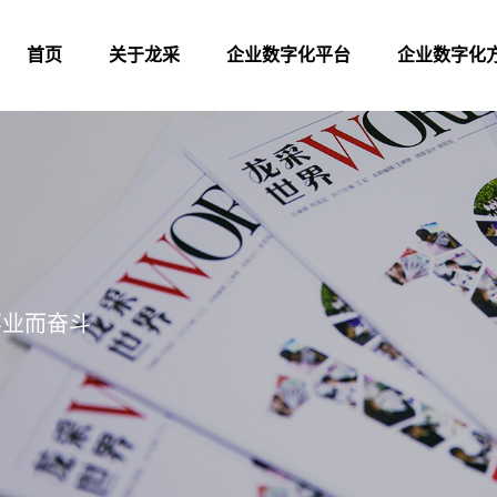
首页
首页
关于龙采
关于龙采
企业数字化平台
企业数字化平台
企业数字化
企业数字化
公司简介
公司简介
企业营销数字化
企业营销数字化
APP开发
APP开发
办公环境
办公环境
企业管理数字化
企业管理数字化
小程序开
小程序开
集团大事记
集团大事记
企业服务数字化
企业服务数字化
企业数字化解
企业数字化解
事业而奋斗
合作伙伴
合作伙伴